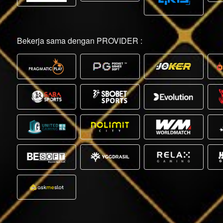
Bekerja sama dengan PROVIDER :