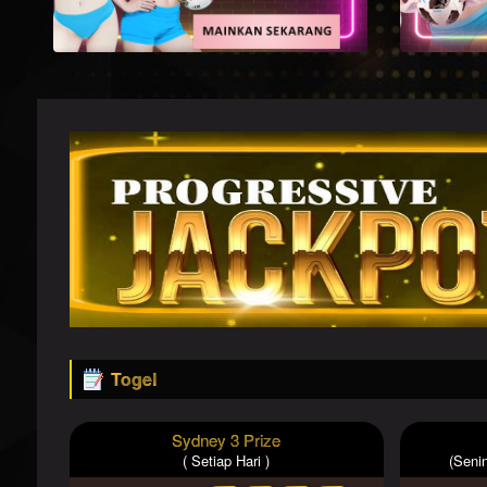
Togel
Sydney 3 Prize
( Setiap Hari )
(Seni