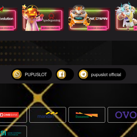
PUPUSLOT
pupuslot official