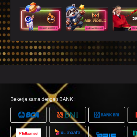
Bekerja sama dengan BANK :