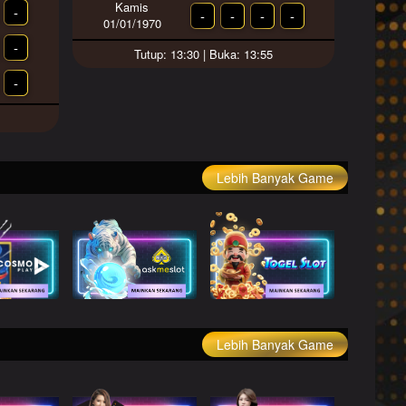
Kamis
-
-
-
-
-
01/01/1970
-
Tutup: 13:30 | Buka: 13:55
-
Lebih Banyak Game
Lebih Banyak Game