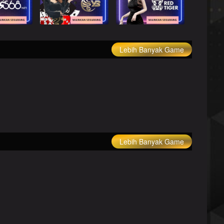
Lebih Banyak Game
Lebih Banyak Game