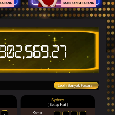
,902,587.84
Lebih Banyak Pasaran
Sydney
( Setiap Hari )
Kamis
-
-
-
-
-