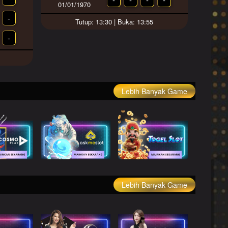
01/01/1970
-
Tutup: 13:30 | Buka: 13:55
-
Lebih Banyak Game
Lebih Banyak Game